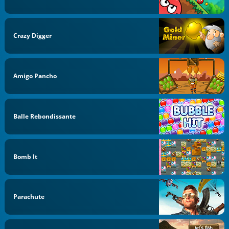
Crazy Digger
Amigo Pancho
Balle Rebondissante
Bomb It
Parachute