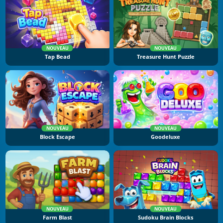
NOUVEAU
NOUVEAU
Tap Bead
Treasure Hunt Puzzle
NOUVEAU
NOUVEAU
Block Escape
Goodeluxe
NOUVEAU
NOUVEAU
Farm Blast
Sudoku Brain Blocks