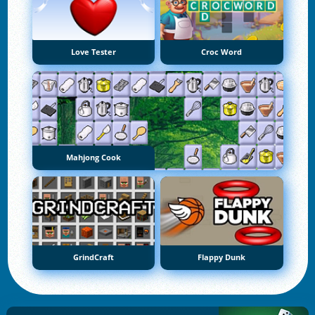
Love Tester
Croc Word
Mahjong Cook
GrindCraft
Flappy Dunk