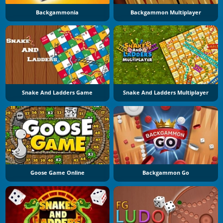
Backgammonia
Backgammon Multiplayer
Snake And Ladders Game
Snake And Ladders Multiplayer
Goose Game Online
Backgammon Go