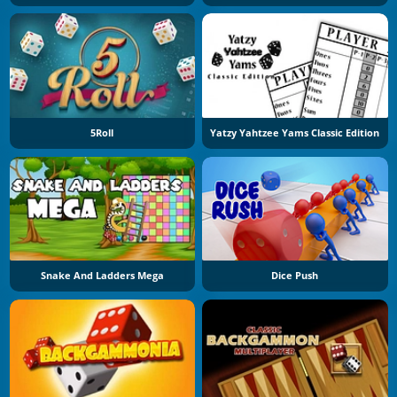
5Roll
Yatzy Yahtzee Yams Classic Edition
Snake And Ladders Mega
Dice Push