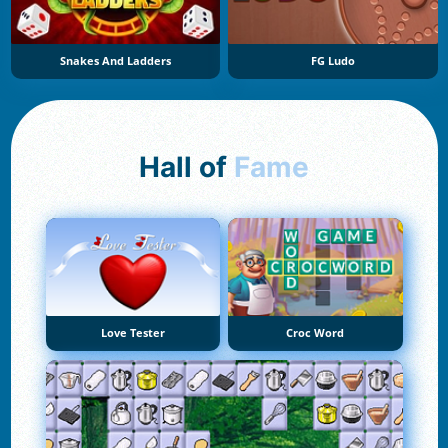
Snakes And Ladders
FG Ludo
Hall of
Fame
Love Tester
Croc Word