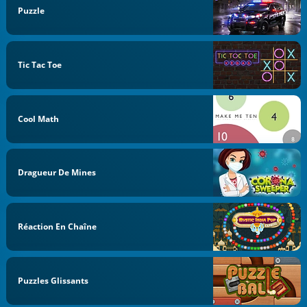
Puzzle
Tic Tac Toe
Cool Math
Dragueur De Mines
Réaction En Chaîne
Puzzles Glissants