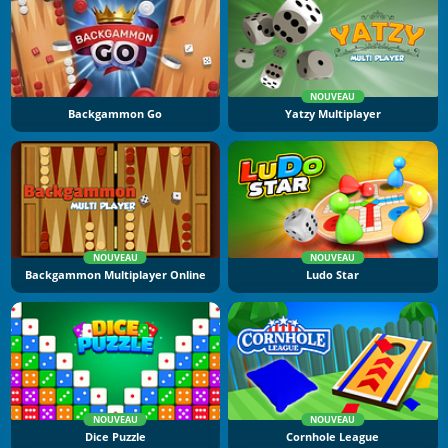
NOUVEAU
Backgammon Go
Yatzy Multiplayer
NOUVEAU
NOUVEAU
Backgammon Multiplayer Online
Ludo Star
NOUVEAU
NOUVEAU
Dice Puzzle
Cornhole League