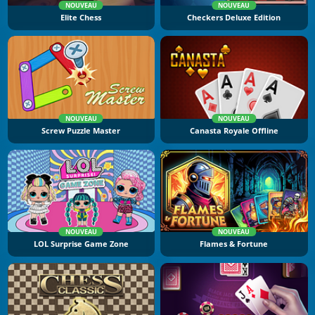
NOUVEAU
NOUVEAU
Elite Chess
Checkers Deluxe Edition
NOUVEAU
NOUVEAU
Screw Puzzle Master
Canasta Royale Offline
NOUVEAU
NOUVEAU
LOL Surprise Game Zone
Flames & Fortune