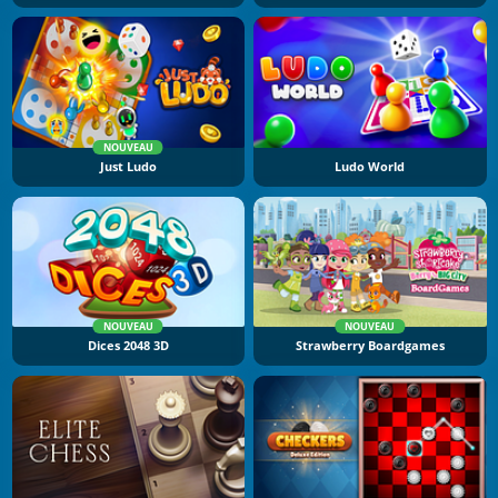
NOUVEAU
Just Ludo
Ludo World
NOUVEAU
NOUVEAU
Dices 2048 3D
Strawberry Boardgames