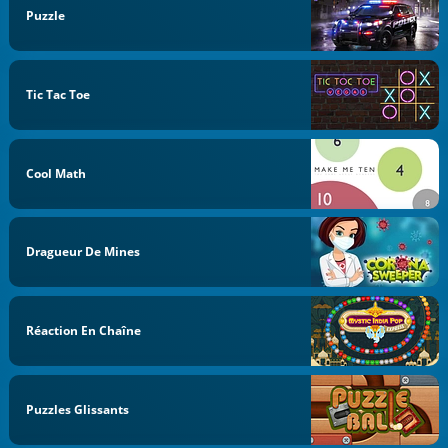
Puzzle
Tic Tac Toe
Cool Math
Dragueur De Mines
Réaction En Chaîne
Puzzles Glissants