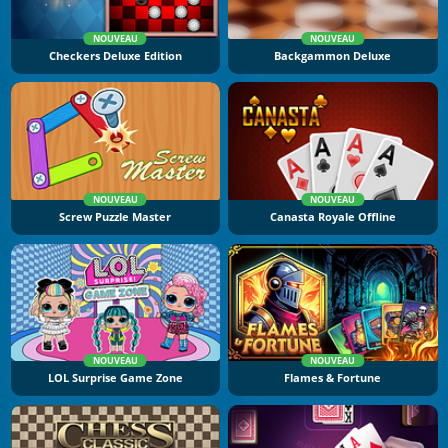
NOUVEAU
NOUVEAU
Checkers Deluxe Edition
Backgammon Deluxe
NOUVEAU
NOUVEAU
Screw Puzzle Master
Canasta Royale Offline
NOUVEAU
NOUVEAU
LOL Surprise Game Zone
Flames & Fortune