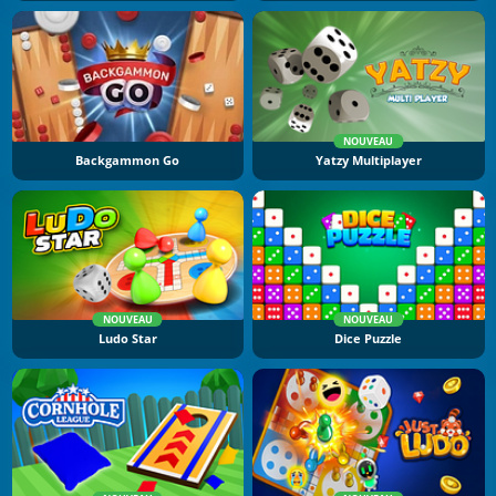
NOUVEAU
Backgammon Go
Yatzy Multiplayer
NOUVEAU
NOUVEAU
Ludo Star
Dice Puzzle