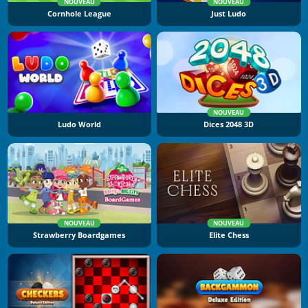
NOUVEAU
NOUVEAU
Cornhole League
Just Ludo
NOUVEAU
Ludo World
Dices 2048 3D
NOUVEAU
NOUVEAU
Strawberry Boardgames
Elite Chess