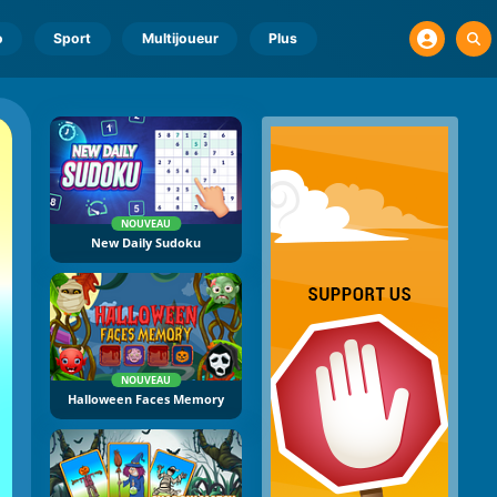
o
Sport
Multijoueur
Plus
NOUVEAU
New Daily Sudoku
NOUVEAU
Halloween Faces Memory