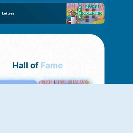
Lettres
Hall of
Fame
Love Tester
Croc Word