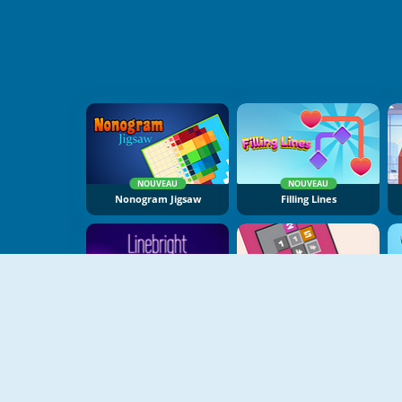
NOUVEAU
NOUVEAU
Nonogram Jigsaw
Filling Lines
NOUVEAU
NOUVEAU
Linebright
Sokonumber