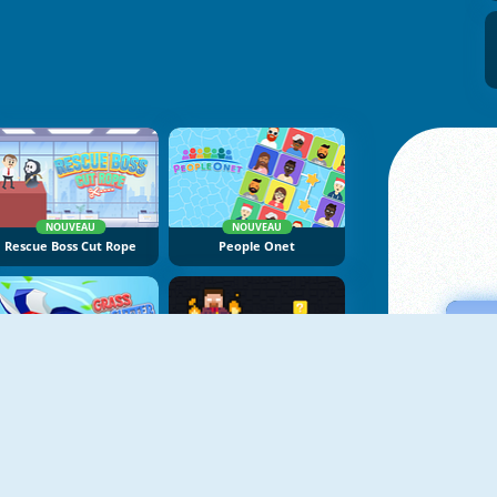
NOUVEAU
NOUVEAU
Rescue Boss Cut Rope
People Onet
NOUVEAU
NOUVEAU
Grass Cutter
Magic Herobrine: Smart Brain And Puzzle Quest