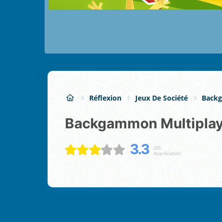
Réflexion
Jeux De Société
Back
Backgammon Multipla
3.3
205
Appréciation: