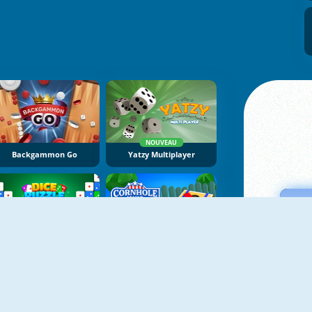
NOUVEAU
Backgammon Go
Yatzy Multiplayer
NOUVEAU
NOUVEAU
Dice Puzzle
Cornhole League