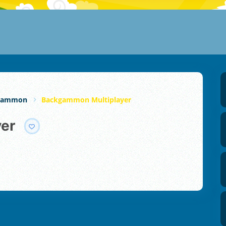
gammon
Backgammon Multiplayer
yer