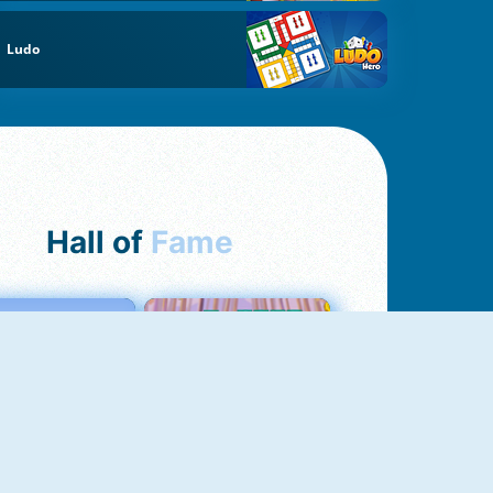
Ludo
Hall of
Fame
Love Tester
Croc Word