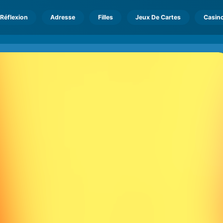
Réflexion
Adresse
Filles
Jeux De Cartes
Casin