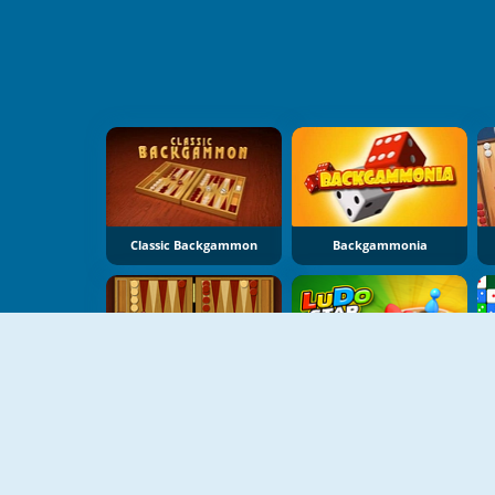
Classic Backgammon
Backgammonia
NOUVEAU
NOUVEAU
Backgammon Multiplayer Online
Ludo Star