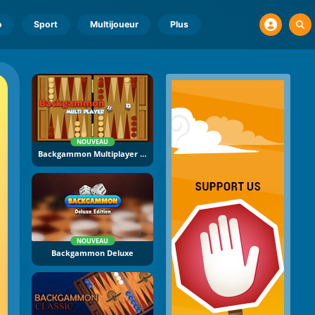
o
Sport
Multijoueur
Plus
NOUVEAU
Backgammon Multiplayer Online
NOUVEAU
Backgammon Deluxe