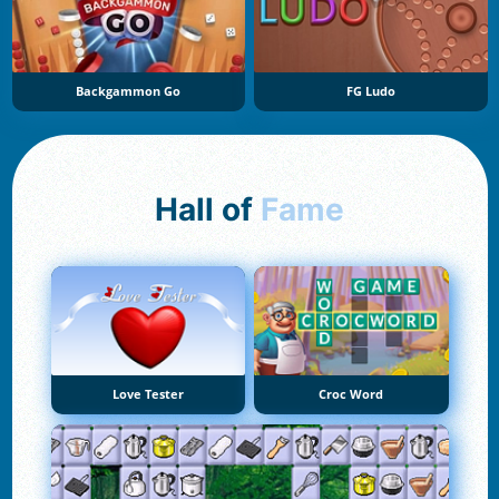
Backgammon Go
FG Ludo
Hall of
Fame
Love Tester
Croc Word