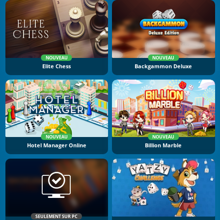
NOUVEAU
NOUVEAU
Elite Chess
Backgammon Deluxe
NOUVEAU
NOUVEAU
Hotel Manager Online
Billion Marble
SEULEMENT SUR PC