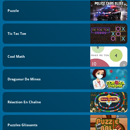
Puzzle
Tic Tac Toe
Cool Math
Dragueur De Mines
Réaction En Chaîne
Puzzles Glissants