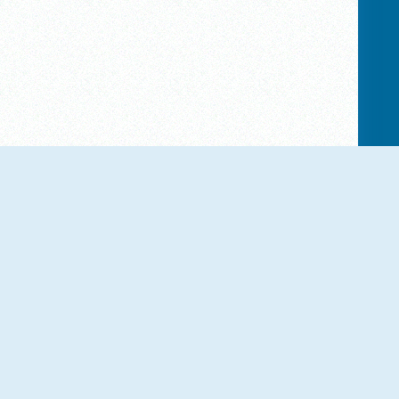
NOUVEAU
NOUVEAU
PopCat Clicker
Exo Observation
NOUVEAU
NOUVEAU