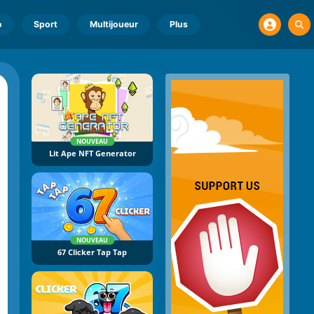
o
Sport
Multijoueur
Plus
NOUVEAU
Lit Ape NFT Generator
NOUVEAU
67 Clicker Tap Tap