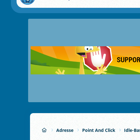
Adresse
Point And Click
Idle-Ba