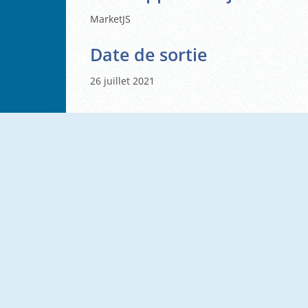
MarketJS
Date de sortie
26 juillet 2021
NOUVEAU
NOUVEAU
Tiny Zoo Clicker
Obby Toilet Line
NOUVEAU
NOUVEAU