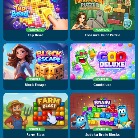
NOUVEAU
NOUVEAU
Tap Bead
Treasure Hunt Puzzle
NOUVEAU
NOUVEAU
Block Escape
Goodeluxe
NOUVEAU
NOUVEAU
Farm Blast
Sudoku Brain Blocks