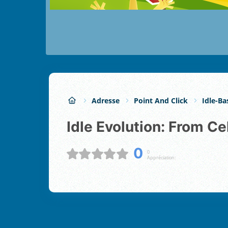
Adresse
Point And Click
Idle-Ba
Idle Evolution: From C
0
0
Appréciation: