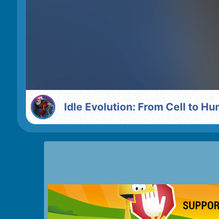
Idle Evolution: From Cell to H