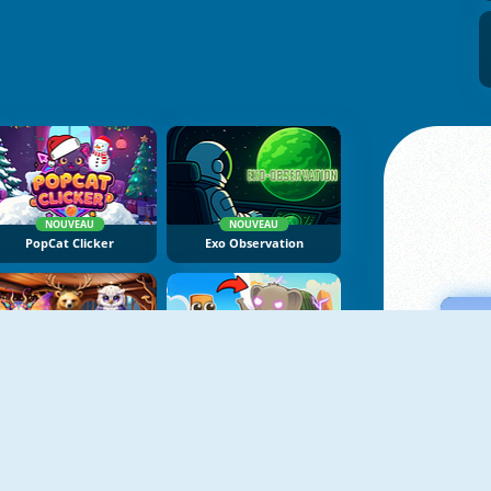
NOUVEAU
NOUVEAU
PopCat Clicker
Exo Observation
NOUVEAU
NOUVEAU
Mysterious Familiars Enchanted Bestiary
Brainrot Evolution