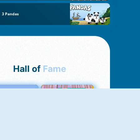
3 Pandas
Hall of
Fame
Love Tester
Croc Word