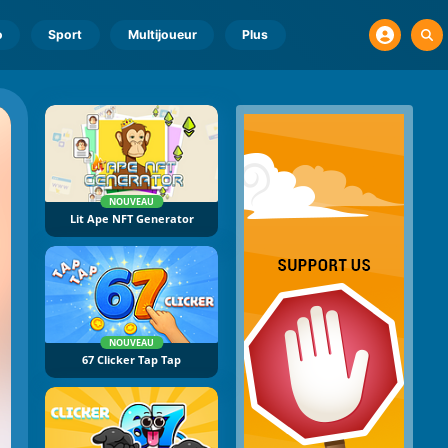
o
Sport
Multijoueur
Plus
NOUVEAU
Lit Ape NFT Generator
NOUVEAU
67 Clicker Tap Tap