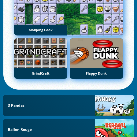
Mahjong Cook
GrindCraft
Flappy Dunk
3 Pandas
Ballon Rouge