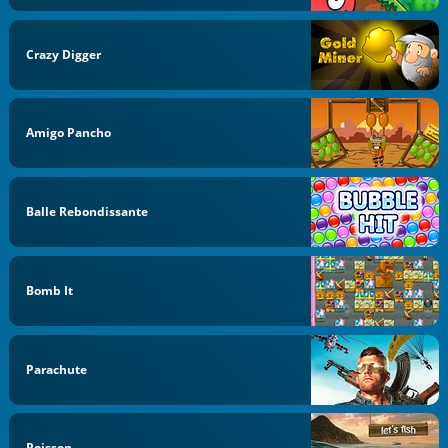
Crazy Digger
Amigo Pancho
Balle Rebondissante
Bomb It
Parachute
Poisson