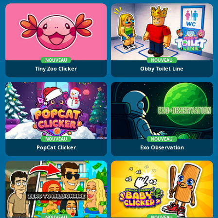
NOUVEAU
NOUVEAU
Tiny Zoo Clicker
Obby Toilet Line
NOUVEAU
NOUVEAU
PopCat Clicker
Exo Observation
NOUVEAU
NOUVEAU