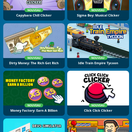
NOUVEAU
NOUVEAU
Capybara Chill Clicker
Sigma Boy: Musical Clicker
NOUVEAU
NOUVEAU
Dirty Money: The Rich Get Rich
Idle Train Empire Tycoon
NOUVEAU
NOUVEAU
Money Factory: Earn A Billion
Click Click Clicker