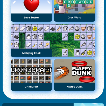
Love Tester
Croc Word
Mahjong Cook
GrindCraft
Flappy Dunk