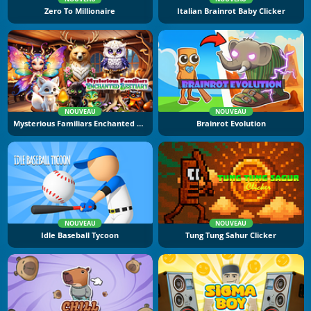
Zero To Millionaire
Italian Brainrot Baby Clicker
NOUVEAU
NOUVEAU
Mysterious Familiars Enchanted Bestiary
Brainrot Evolution
NOUVEAU
NOUVEAU
Idle Baseball Tycoon
Tung Tung Sahur Clicker