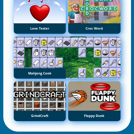
Love Tester
Croc Word
Mahjong Cook
GrindCraft
Flappy Dunk