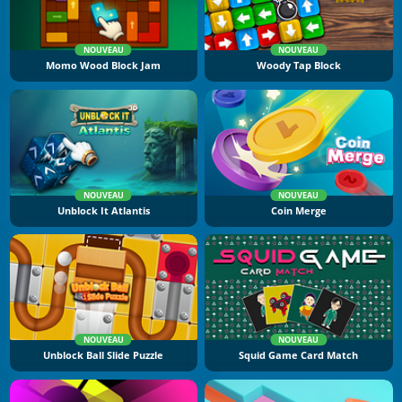
NOUVEAU
NOUVEAU
Momo Wood Block Jam
Woody Tap Block
NOUVEAU
NOUVEAU
Unblock It Atlantis
Coin Merge
NOUVEAU
NOUVEAU
Unblock Ball Slide Puzzle
Squid Game Card Match