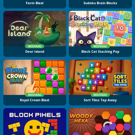
Farm Blast
Sudoku Brain Blocks
NOUVEAU
NOUVEAU
Dear Island
Black Cat Stacking Pop
NOUVEAU
NOUVEAU
Royal Crown Blast
Sort Tiles: Tap Away