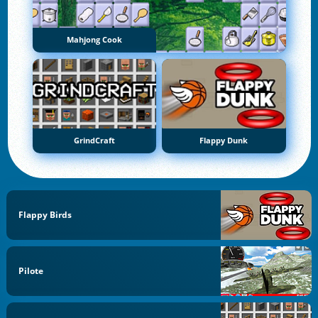
Mahjong Cook
GrindCraft
Flappy Dunk
Flappy Birds
Pilote