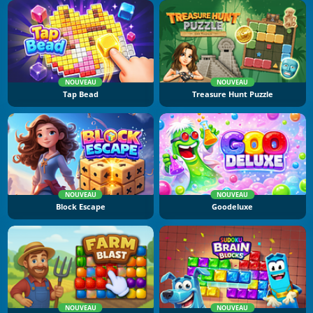
NOUVEAU
NOUVEAU
Tap Bead
Treasure Hunt Puzzle
NOUVEAU
NOUVEAU
Block Escape
Goodeluxe
NOUVEAU
NOUVEAU