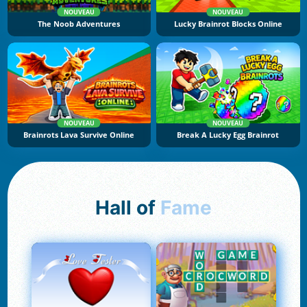
NOUVEAU
NOUVEAU
The Noob Adventures
Lucky Brainrot Blocks Online
NOUVEAU
NOUVEAU
Brainrots Lava Survive Online
Break A Lucky Egg Brainrot
Hall of
Fame