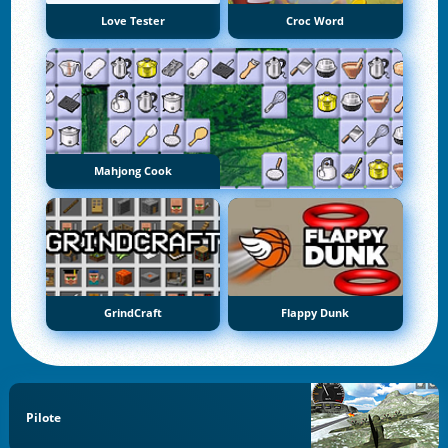
Love Tester
Croc Word
Mahjong Cook
GrindCraft
Flappy Dunk
Pilote