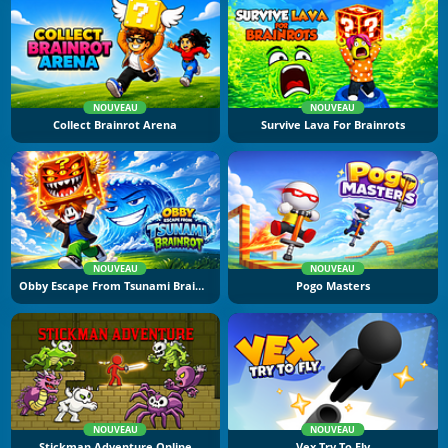
NOUVEAU
NOUVEAU
Collect Brainrot Arena
Survive Lava For Brainrots
NOUVEAU
NOUVEAU
Obby Escape From Tsunami Brainrot
Pogo Masters
NOUVEAU
NOUVEAU
Stickman Adventure Online
Vex Try To Fly