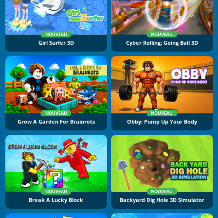
NOUVEAU
NOUVEAU
Girl Surfer 3D
Cyber Rolling: Going Ball 3D
NOUVEAU
NOUVEAU
Grow A Garden For Brainrots
Obby: Pump Up Your Body
NOUVEAU
NOUVEAU
Break A Lucky Block
Backyard Dig Hole 3D Simulator