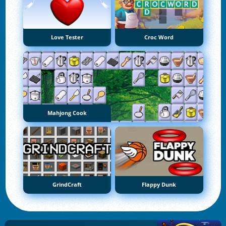
Love Tester
Croc Word
Mahjong Cook
GrindCraft
Flappy Dunk