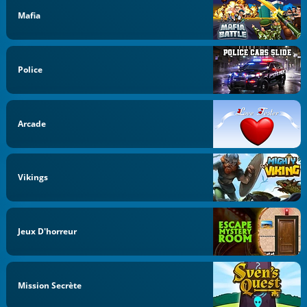
Mafia
Police
Arcade
Vikings
Jeux D'horreur
Mission Secrète