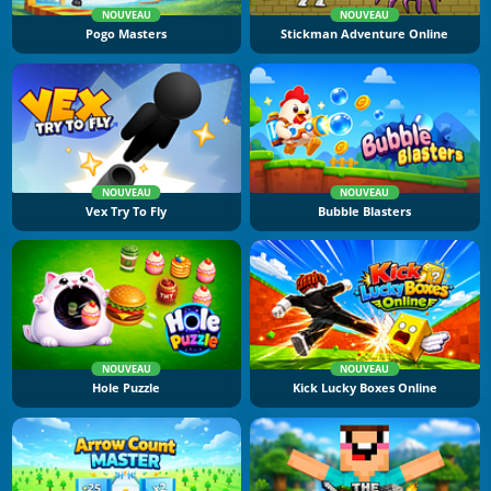
NOUVEAU
NOUVEAU
Pogo Masters
Stickman Adventure Online
NOUVEAU
NOUVEAU
Vex Try To Fly
Bubble Blasters
NOUVEAU
NOUVEAU
Hole Puzzle
Kick Lucky Boxes Online