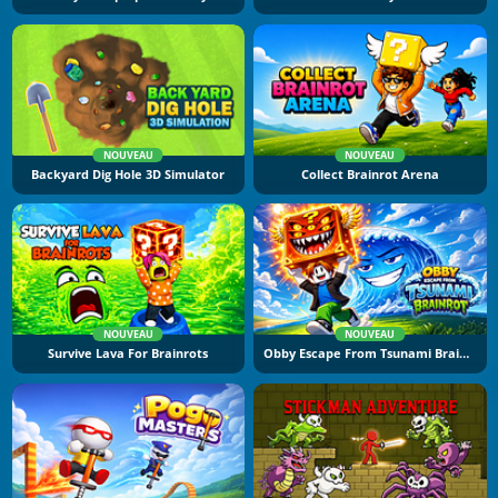
NOUVEAU
NOUVEAU
Backyard Dig Hole 3D Simulator
Collect Brainrot Arena
NOUVEAU
NOUVEAU
Survive Lava For Brainrots
Obby Escape From Tsunami Brainrot