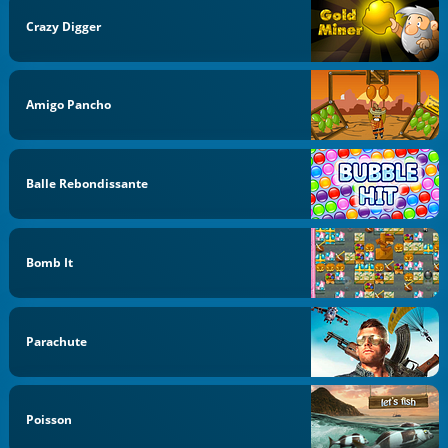
Crazy Digger
Amigo Pancho
Balle Rebondissante
Bomb It
Parachute
Poisson