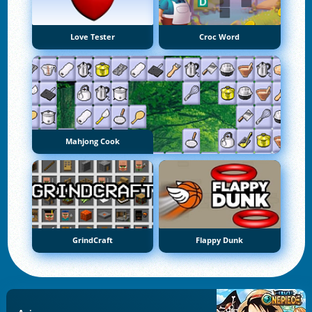
Love Tester
Croc Word
Mahjong Cook
GrindCraft
Flappy Dunk