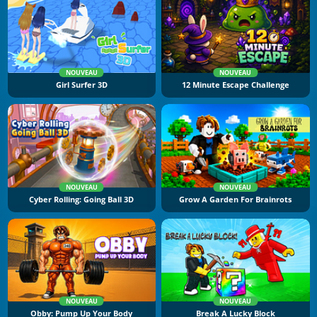
NOUVEAU
NOUVEAU
Girl Surfer 3D
12 Minute Escape Challenge
NOUVEAU
NOUVEAU
Cyber Rolling: Going Ball 3D
Grow A Garden For Brainrots
NOUVEAU
NOUVEAU
Obby: Pump Up Your Body
Break A Lucky Block