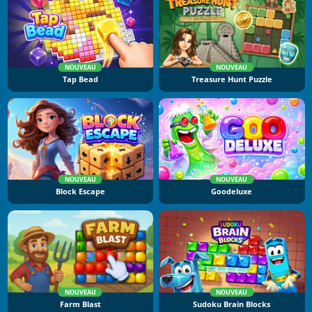
NOUVEAU
NOUVEAU
Tap Bead
Treasure Hunt Puzzle
NOUVEAU
NOUVEAU
Block Escape
Goodeluxe
NOUVEAU
NOUVEAU
Farm Blast
Sudoku Brain Blocks