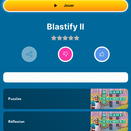
Jouer
Blastify II
Puzzles
Réflexion