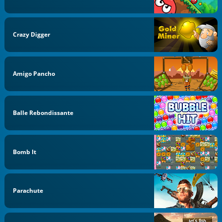
Crazy Digger
Amigo Pancho
Balle Rebondissante
Bomb It
Parachute