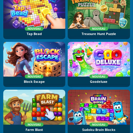
NOUVEAU
NOUVEAU
Tap Bead
Treasure Hunt Puzzle
NOUVEAU
NOUVEAU
Block Escape
Goodeluxe
NOUVEAU
NOUVEAU
Farm Blast
Sudoku Brain Blocks