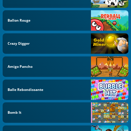
Ballon Rouge
Crazy Digger
Amigo Pancho
Balle Rebondissante
Bomb It