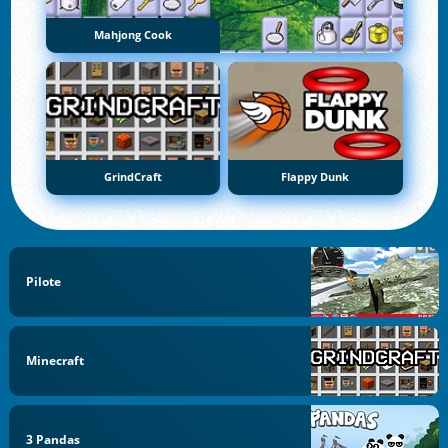
Mahjong Cook
GrindCraft
Flappy Dunk
Pilote
Minecraft
3 Pandas