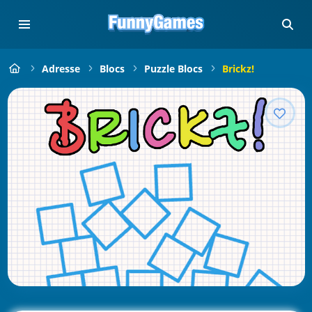
Adresse
Blocs
Puzzle Blocs
Brickz!