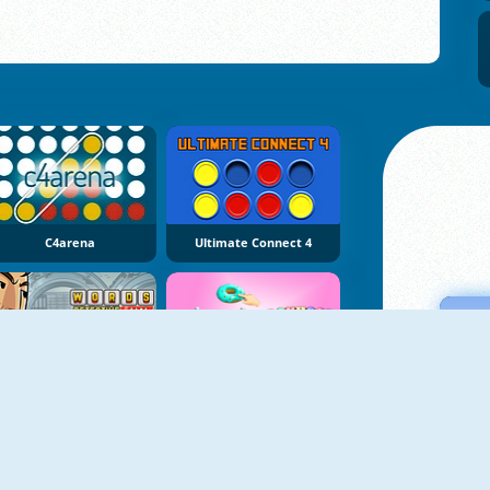
C4arena
Ultimate Connect 4
NOUVEAU
NOUVEAU
Words Detective Bank Heist
Donhoop Stack