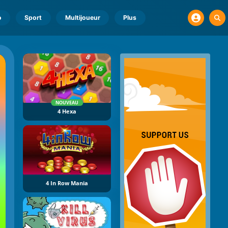
o
Sport
Multijoueur
Plus
NOUVEAU
4 Hexa
4 In Row Mania