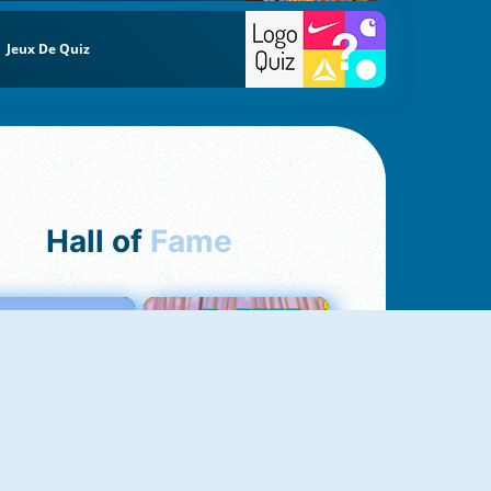
Jeux De Quiz
Hall of
Fame
Love Tester
Croc Word