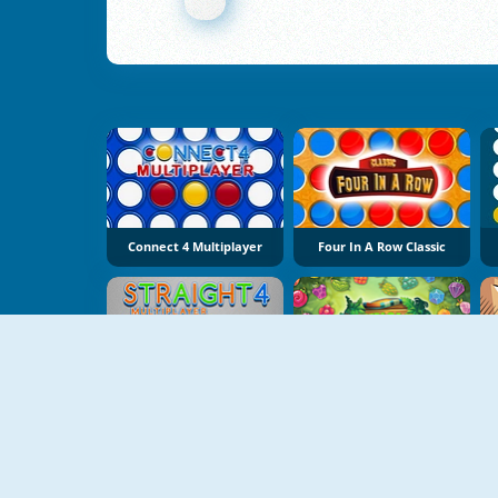
Connect 4 Multiplayer
Four In A Row Classic
NOUVEAU
Straight 4 Multiplayer
Jungle Jewels Connect