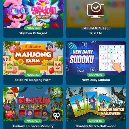
NOUVEAU
SEULEMENT SUR PC
Skydom Reforged
Triset.io
NOUVEAU
NOUVEAU
Solitaire Mahjong Farm
New Daily Sudoku
NOUVEAU
NOUVEAU
Halloween Faces Memory
Shadow Match Halloween