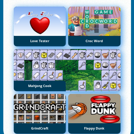
Love Tester
Croc Word
Mahjong Cook
GrindCraft
Flappy Dunk