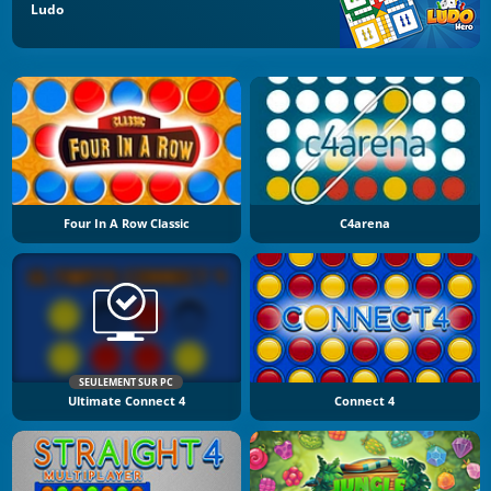
Ludo
Four In A Row Classic
C4arena
SEULEMENT SUR PC
Ultimate Connect 4
Connect 4