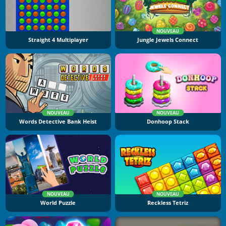
NOUVEAU
Straight 4 Multiplayer
Jungle Jewels Connect
NOUVEAU
NOUVEAU
Words Detective Bank Heist
Donhoop Stack
NOUVEAU
NOUVEAU
World Puzzle
Reckless Tetriz