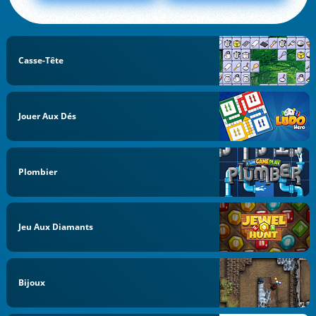
Casse-Tête
Jouer Aux Dés
Plombier
Jeu Aux Diamants
Bijoux