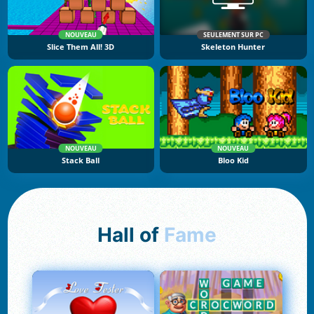
NOUVEAU
SEULEMENT SUR PC
Slice Them All! 3D
Skeleton Hunter
NOUVEAU
NOUVEAU
Stack Ball
Bloo Kid
Hall of
Fame