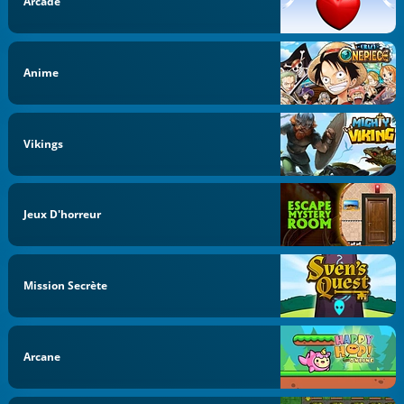
Arcade
Anime
Vikings
Jeux D'horreur
Mission Secrète
Arcane