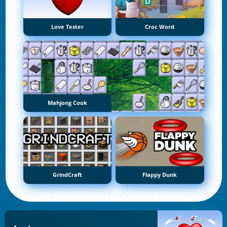
Love Tester
Croc Word
Mahjong Cook
GrindCraft
Flappy Dunk