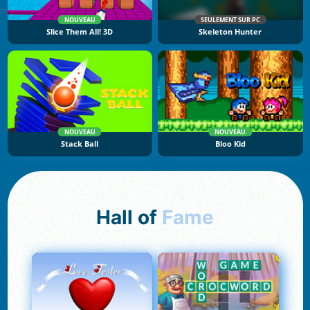
NOUVEAU
SEULEMENT SUR PC
Slice Them All! 3D
Skeleton Hunter
NOUVEAU
NOUVEAU
Stack Ball
Bloo Kid
Hall of
Fame