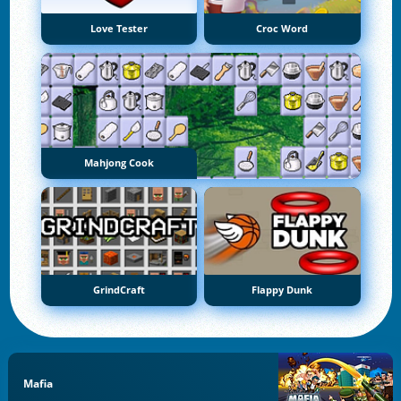
Love Tester
Croc Word
Mahjong Cook
GrindCraft
Flappy Dunk
Mafia