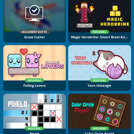
SEULEMENT SUR PC
NOUVEAU
Grass Cutter
Magic Herobrine: Smart Brain And Puzzle Quest
NOUVEAU
NOUVEAU
Falling Lovers
Yarn Untangle
NOUVEAU
NOUVEAU
Pixelo
Color Circle Puzzle