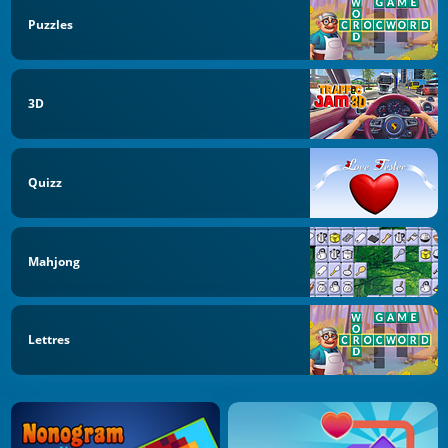
Puzzles
3D
Quizz
Mahjong
Lettres