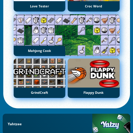
Love Tester
Croc Word
Mahjong Cook
GrindCraft
Flappy Dunk
Yahtzee