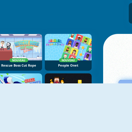
NOUVEAU
NOUVEAU
Rescue Boss Cut Rope
People Onet
NOUVEAU
NOUVEAU
Grass Cutter
Magic Herobrine: Smart Brain And Puzzle Quest