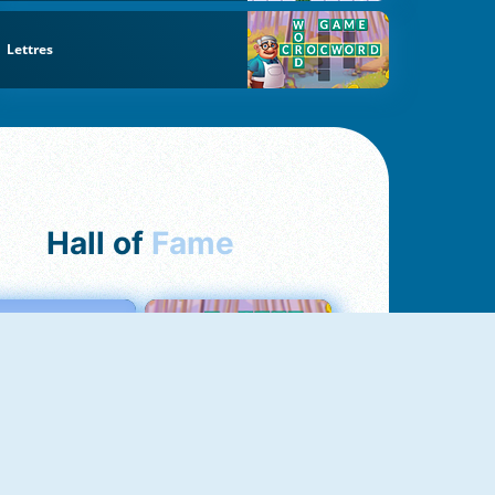
Lettres
Hall of
Fame
Love Tester
Croc Word