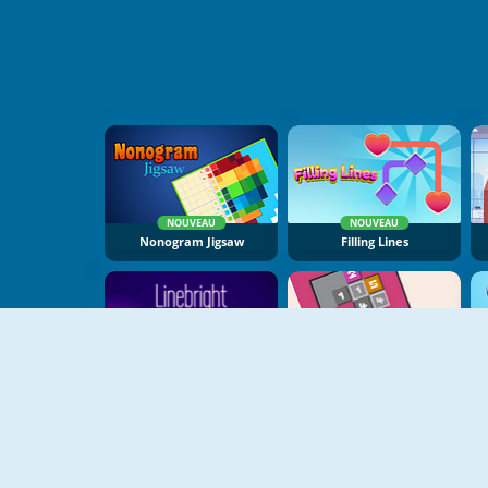
NOUVEAU
NOUVEAU
Nonogram Jigsaw
Filling Lines
NOUVEAU
NOUVEAU
Linebright
Sokonumber