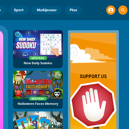
o
Sport
Multijoueur
Plus
NOUVEAU
New Daily Sudoku
NOUVEAU
Halloween Faces Memory