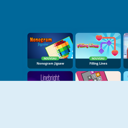
NOUVEAU
NOUVEAU
Nonogram Jigsaw
Filling Lines
NOUVEAU
NOUVEAU
Linebright
Sokonumber