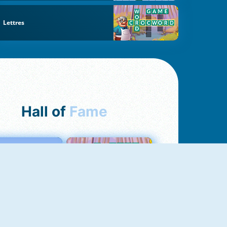
Lettres
Hall of
Fame
Love Tester
Croc Word