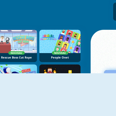
NOUVEAU
NOUVEAU
Rescue Boss Cut Rope
People Onet
NOUVEAU
NOUVEAU
Grass Cutter
Magic Herobrine: Smart Brain And Puzzle Quest