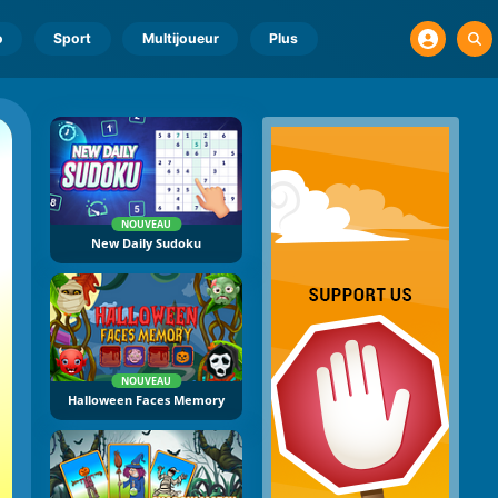
o
Sport
Multijoueur
Plus
NOUVEAU
New Daily Sudoku
NOUVEAU
Halloween Faces Memory