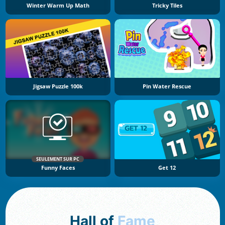
Winter Warm Up Math
Tricky Tiles
Jigsaw Puzzle 100k
Pin Water Rescue
SEULEMENT SUR PC
Funny Faces
Get 12
Hall of
Fame