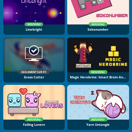
NOUVEAU
NOUVEAU
Linebright
Sokonumber
SEULEMENT SUR PC
NOUVEAU
Grass Cutter
Magic Herobrine: Smart Brain And Puzzle Quest
NOUVEAU
NOUVEAU
Falling Lovers
Yarn Untangle