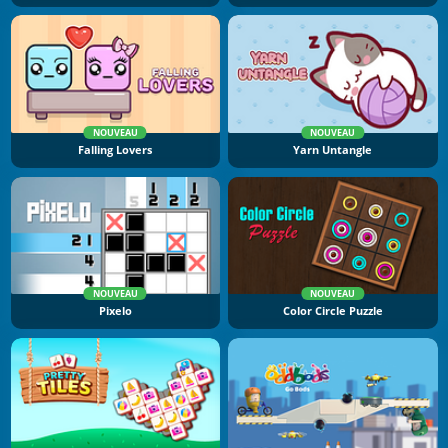
NOUVEAU
NOUVEAU
Falling Lovers
Yarn Untangle
NOUVEAU
NOUVEAU
Pixelo
Color Circle Puzzle