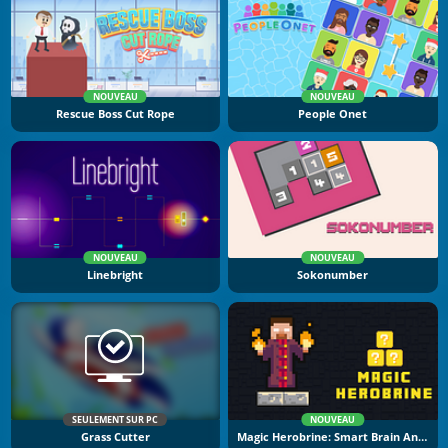
NOUVEAU
NOUVEAU
Rescue Boss Cut Rope
People Onet
NOUVEAU
NOUVEAU
Linebright
Sokonumber
SEULEMENT SUR PC
NOUVEAU
Grass Cutter
Magic Herobrine: Smart Brain And Puzzle Quest