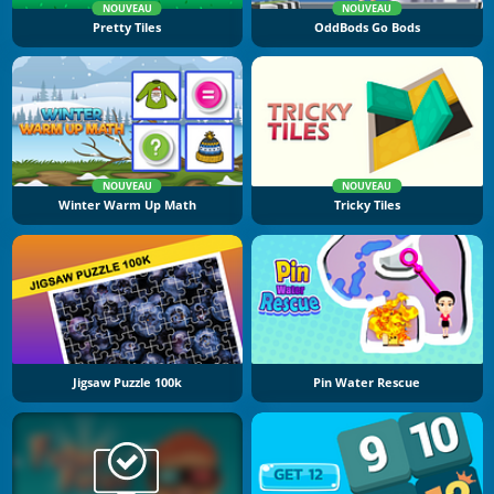
NOUVEAU
NOUVEAU
Pretty Tiles
OddBods Go Bods
NOUVEAU
NOUVEAU
Winter Warm Up Math
Tricky Tiles
Jigsaw Puzzle 100k
Pin Water Rescue