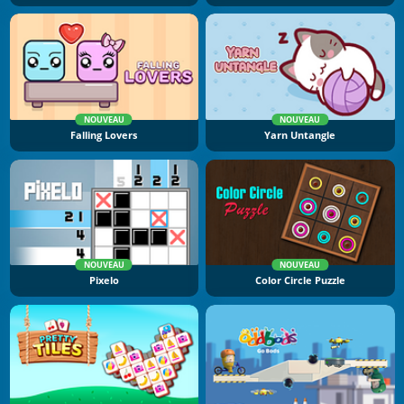
NOUVEAU
NOUVEAU
Falling Lovers
Yarn Untangle
NOUVEAU
NOUVEAU
Pixelo
Color Circle Puzzle