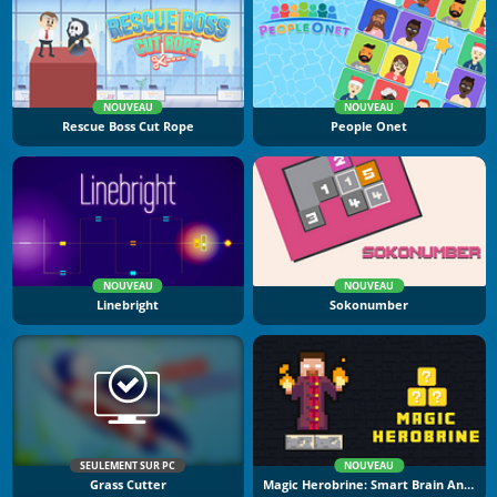
NOUVEAU
NOUVEAU
Rescue Boss Cut Rope
People Onet
NOUVEAU
NOUVEAU
Linebright
Sokonumber
SEULEMENT SUR PC
NOUVEAU
Grass Cutter
Magic Herobrine: Smart Brain And Puzzle Quest