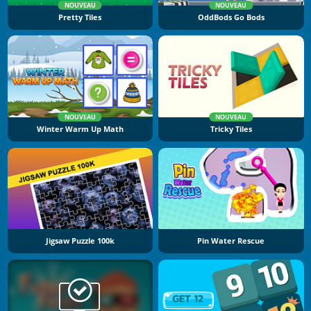
NOUVEAU
NOUVEAU
Pretty Tiles
OddBods Go Bods
NOUVEAU
NOUVEAU
Winter Warm Up Math
Tricky Tiles
Jigsaw Puzzle 100k
Pin Water Rescue