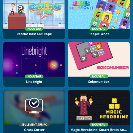
NOUVEAU
NOUVEAU
Rescue Boss Cut Rope
People Onet
NOUVEAU
NOUVEAU
Linebright
Sokonumber
SEULEMENT SUR PC
NOUVEAU
Grass Cutter
Magic Herobrine: Smart Brain And Puzzle Quest