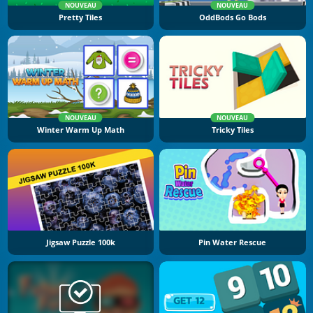
NOUVEAU
NOUVEAU
Pretty Tiles
OddBods Go Bods
NOUVEAU
NOUVEAU
Winter Warm Up Math
Tricky Tiles
Jigsaw Puzzle 100k
Pin Water Rescue