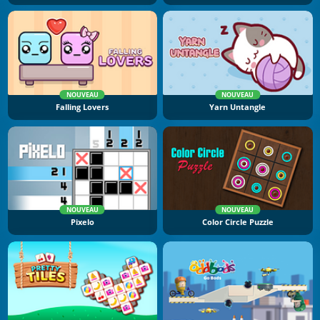
NOUVEAU
NOUVEAU
Falling Lovers
Yarn Untangle
NOUVEAU
NOUVEAU
Pixelo
Color Circle Puzzle