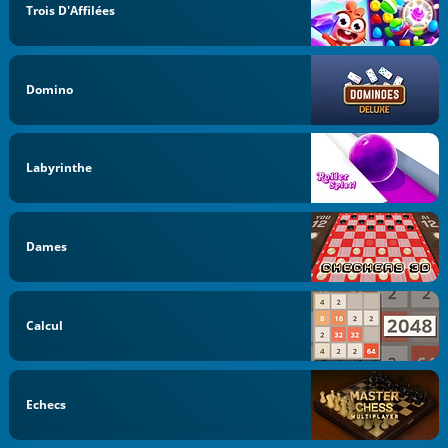
Trois D'Affilées
Domino
Labyrinthe
Dames
Calcul
Echecs