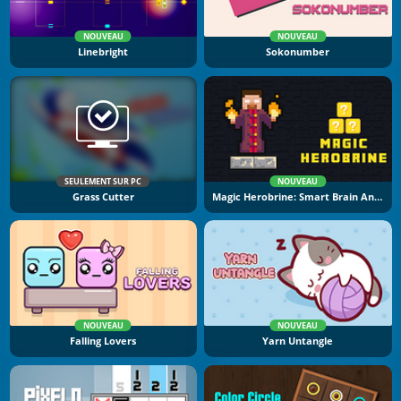
NOUVEAU
NOUVEAU
Linebright
Sokonumber
SEULEMENT SUR PC
NOUVEAU
Grass Cutter
Magic Herobrine: Smart Brain And Puzzle Quest
NOUVEAU
NOUVEAU
Falling Lovers
Yarn Untangle