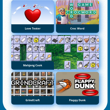
Love Tester
Croc Word
Mahjong Cook
GrindCraft
Flappy Dunk