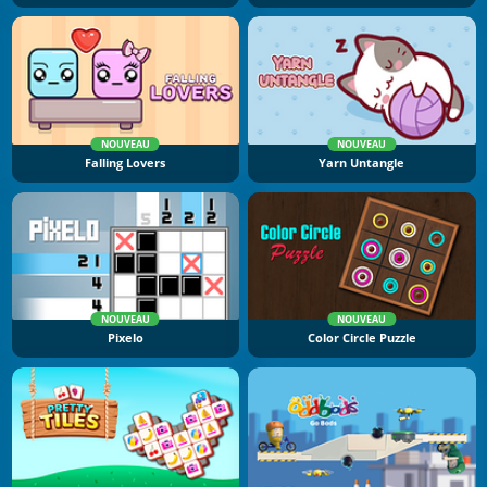
NOUVEAU
NOUVEAU
Falling Lovers
Yarn Untangle
NOUVEAU
NOUVEAU
Pixelo
Color Circle Puzzle