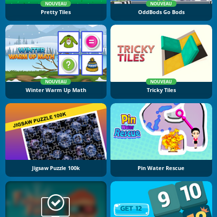
NOUVEAU
NOUVEAU
Pretty Tiles
OddBods Go Bods
NOUVEAU
NOUVEAU
Winter Warm Up Math
Tricky Tiles
Jigsaw Puzzle 100k
Pin Water Rescue