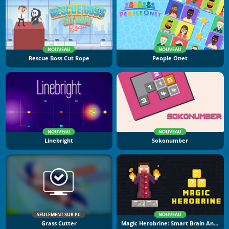
NOUVEAU
NOUVEAU
Rescue Boss Cut Rope
People Onet
NOUVEAU
NOUVEAU
Linebright
Sokonumber
SEULEMENT SUR PC
NOUVEAU
Grass Cutter
Magic Herobrine: Smart Brain And Puzzle Quest