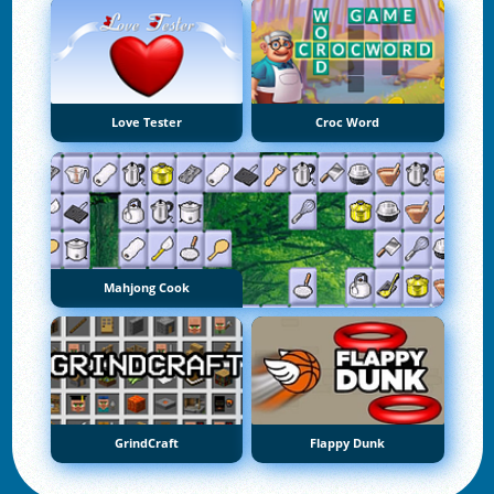
Love Tester
Croc Word
Mahjong Cook
GrindCraft
Flappy Dunk