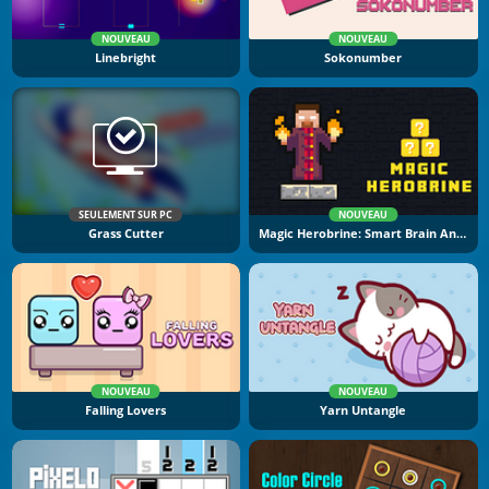
NOUVEAU
NOUVEAU
Linebright
Sokonumber
SEULEMENT SUR PC
NOUVEAU
Grass Cutter
Magic Herobrine: Smart Brain And Puzzle Quest
NOUVEAU
NOUVEAU
Falling Lovers
Yarn Untangle