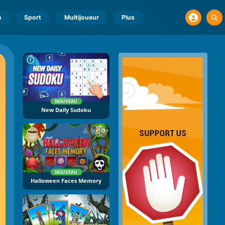
o
Sport
Multijoueur
Plus
NOUVEAU
New Daily Sudoku
NOUVEAU
Halloween Faces Memory