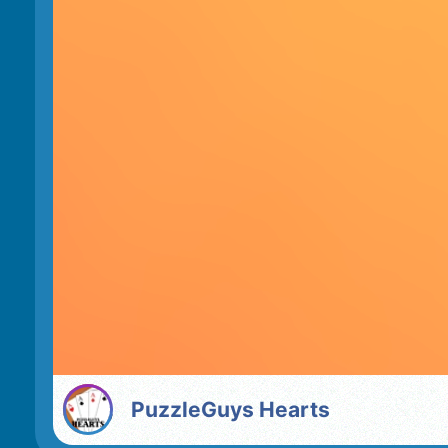
PuzzleGuys Hearts