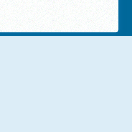
NOUVEAU
NOUVEAU
Rescue Boss Cut Rope
People Onet
NOUVEAU
NOUVEAU
Grass Cutter
Magic Herobrine: Smart Brain And Puzzle Quest