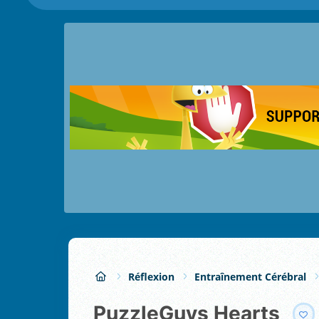
Réflexion
Entraînement Cérébral
PuzzleGuys Hearts