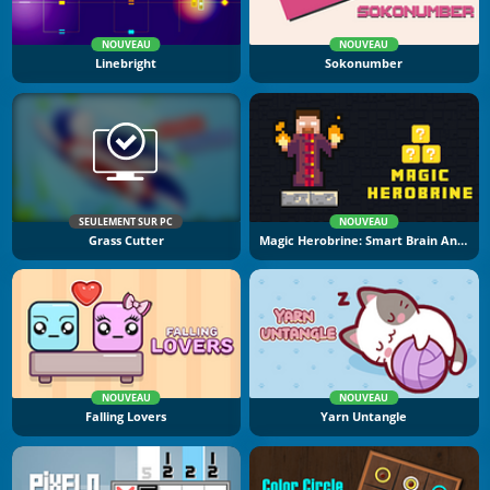
NOUVEAU
NOUVEAU
Linebright
Sokonumber
SEULEMENT SUR PC
NOUVEAU
Grass Cutter
Magic Herobrine: Smart Brain And Puzzle Quest
NOUVEAU
NOUVEAU
Falling Lovers
Yarn Untangle