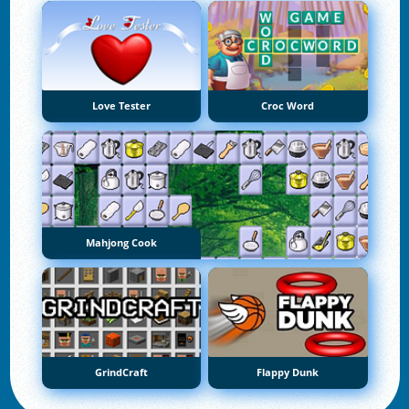
Love Tester
Croc Word
Mahjong Cook
GrindCraft
Flappy Dunk