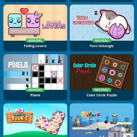
NOUVEAU
NOUVEAU
Falling Lovers
Yarn Untangle
NOUVEAU
NOUVEAU
Pixelo
Color Circle Puzzle