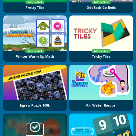
NOUVEAU
NOUVEAU
Pretty Tiles
OddBods Go Bods
NOUVEAU
NOUVEAU
Winter Warm Up Math
Tricky Tiles
Jigsaw Puzzle 100k
Pin Water Rescue