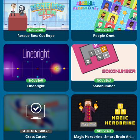
NOUVEAU
NOUVEAU
Rescue Boss Cut Rope
People Onet
NOUVEAU
NOUVEAU
Linebright
Sokonumber
SEULEMENT SUR PC
NOUVEAU
Grass Cutter
Magic Herobrine: Smart Brain And Puzzle Quest