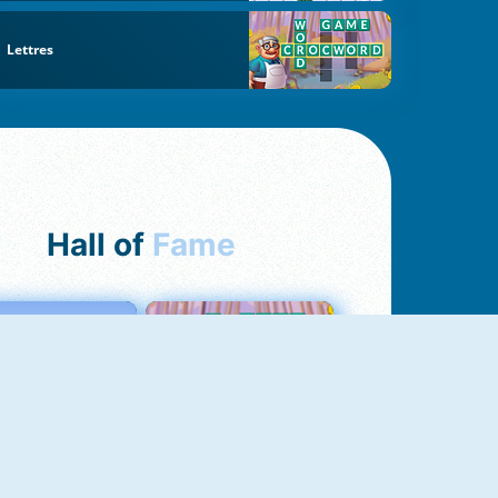
Lettres
Hall of
Fame
Love Tester
Croc Word