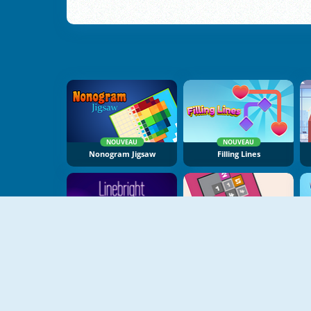
NOUVEAU
NOUVEAU
Nonogram Jigsaw
Filling Lines
NOUVEAU
NOUVEAU
Linebright
Sokonumber