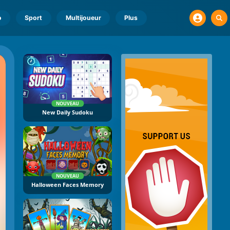
o
Sport
Multijoueur
Plus
NOUVEAU
New Daily Sudoku
NOUVEAU
Halloween Faces Memory