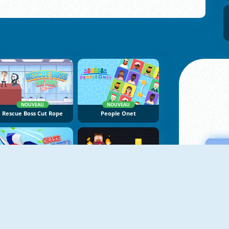
NOUVEAU
NOUVEAU
Rescue Boss Cut Rope
People Onet
NOUVEAU
NOUVEAU
Grass Cutter
Magic Herobrine: Smart Brain And Puzzle Quest