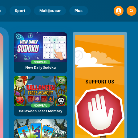
o
Sport
Multijoueur
Plus
NOUVEAU
New Daily Sudoku
NOUVEAU
Halloween Faces Memory