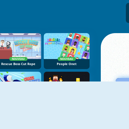
NOUVEAU
NOUVEAU
Rescue Boss Cut Rope
People Onet
NOUVEAU
NOUVEAU
Grass Cutter
Magic Herobrine: Smart Brain And Puzzle Quest