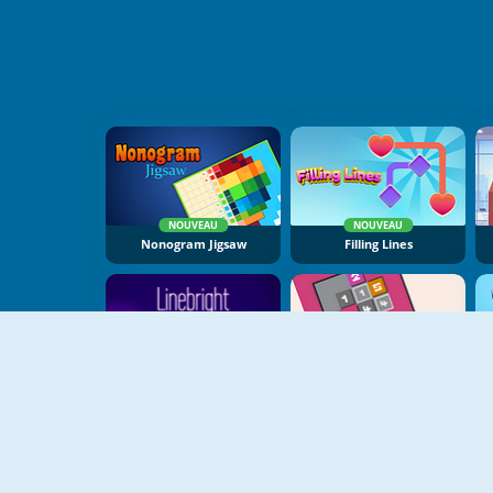
NOUVEAU
NOUVEAU
Nonogram Jigsaw
Filling Lines
NOUVEAU
NOUVEAU
Linebright
Sokonumber