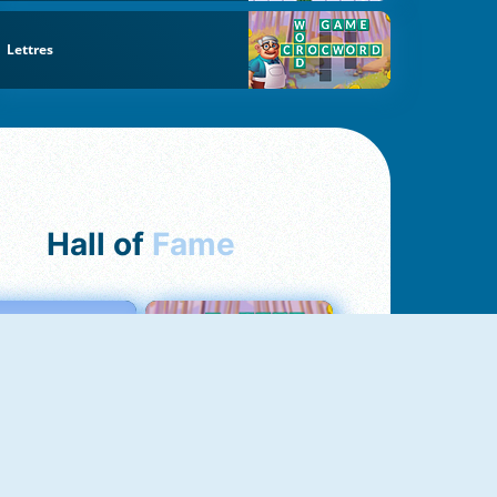
Lettres
Hall of
Fame
Love Tester
Croc Word