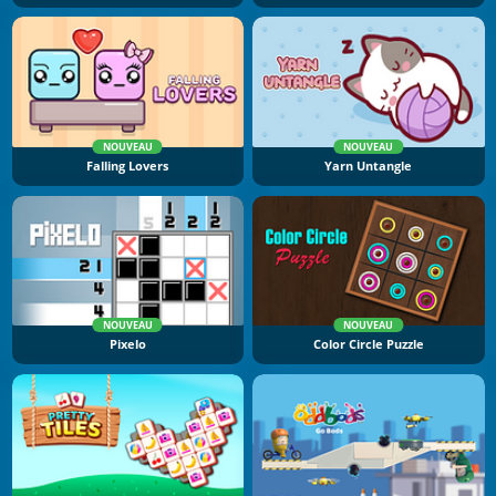
NOUVEAU
NOUVEAU
Falling Lovers
Yarn Untangle
NOUVEAU
NOUVEAU
Pixelo
Color Circle Puzzle