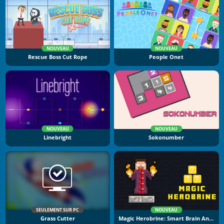
NOUVEAU
NOUVEAU
Rescue Boss Cut Rope
People Onet
NOUVEAU
NOUVEAU
Linebright
Sokonumber
SEULEMENT SUR PC
NOUVEAU
Grass Cutter
Magic Herobrine: Smart Brain And Puzzle Quest