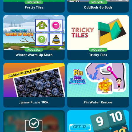
NOUVEAU
NOUVEAU
Pretty Tiles
OddBods Go Bods
NOUVEAU
NOUVEAU
Winter Warm Up Math
Tricky Tiles
Jigsaw Puzzle 100k
Pin Water Rescue