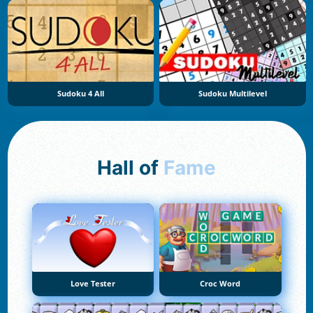
Sudoku 4 All
Sudoku Multilevel
Hall of
Fame
Love Tester
Croc Word