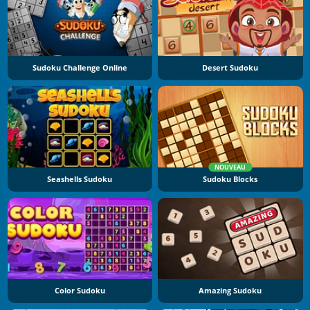
Sudoku Challenge Online
Desert Sudoku
NOUVEAU
Seashells Sudoku
Sudoku Blocks
Color Sudoku
Amazing Sudoku