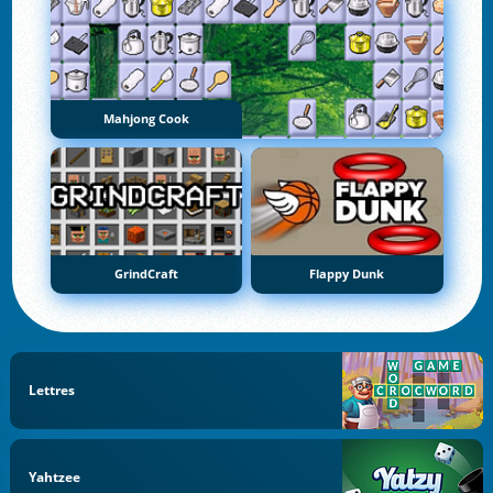
Mahjong Cook
GrindCraft
Flappy Dunk
Lettres
Yahtzee