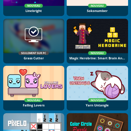
NOUVEAU
NOUVEAU
Linebright
Sokonumber
SEULEMENT SUR PC
NOUVEAU
Grass Cutter
Magic Herobrine: Smart Brain And Puzzle Quest
NOUVEAU
NOUVEAU
Falling Lovers
Yarn Untangle