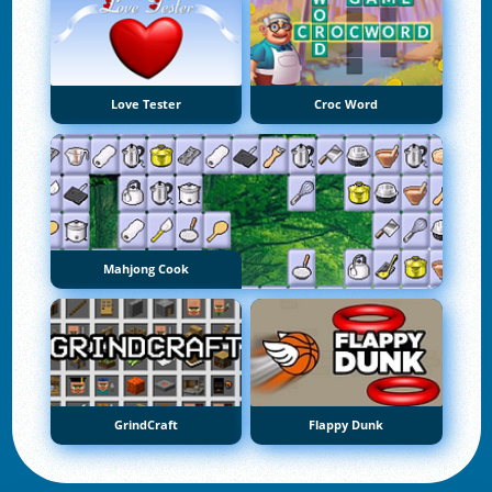
Love Tester
Croc Word
Mahjong Cook
GrindCraft
Flappy Dunk