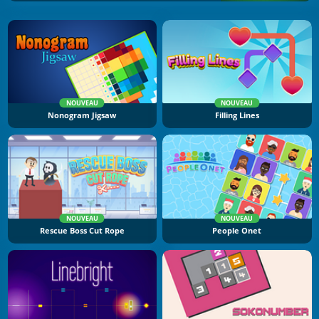
NOUVEAU
NOUVEAU
Nonogram Jigsaw
Filling Lines
NOUVEAU
NOUVEAU
Rescue Boss Cut Rope
People Onet