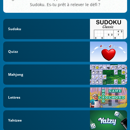
Sudoku. Es-tu prêt à relever le défi ?
Sudoku
Quizz
Mahjong
Lettres
Yahtzee