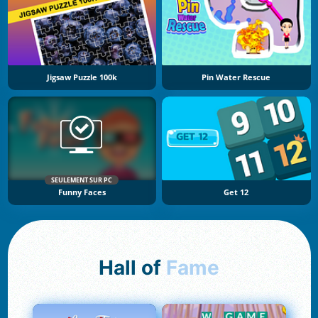
Jigsaw Puzzle 100k
Pin Water Rescue
SEULEMENT SUR PC
Funny Faces
Get 12
Hall of
Fame