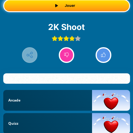
Jouer
2K Shoot
Arcade
Quizz