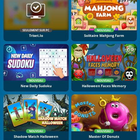
SEULEMENT SUR PC
NOUVEAU
Triset.io
Solitaire Mahjong Farm
NOUVEAU
NOUVEAU
New Daily Sudoku
Halloween Faces Memory
NOUVEAU
NOUVEAU
Shadow Match Halloween
Master Of Donuts