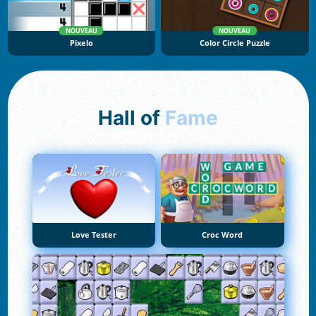
NOUVEAU
NOUVEAU
Pixelo
Color Circle Puzzle
Hall of
Fame
Love Tester
Croc Word