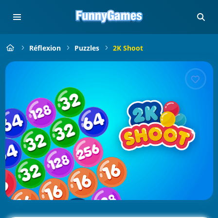
Réflexion
Puzzles
2K Shoot