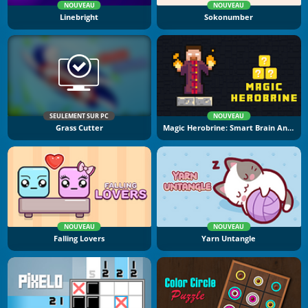
NOUVEAU
NOUVEAU
Linebright
Sokonumber
SEULEMENT SUR PC
NOUVEAU
Grass Cutter
Magic Herobrine: Smart Brain And Puzzle Quest
NOUVEAU
NOUVEAU
Falling Lovers
Yarn Untangle