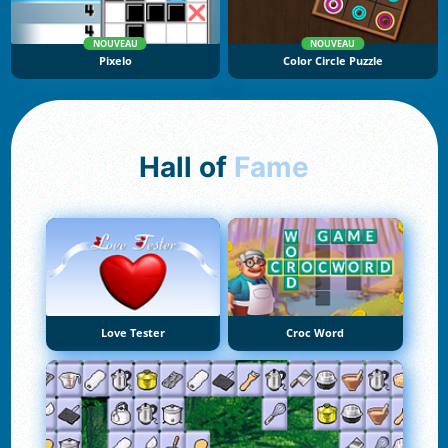
NOUVEAU
NOUVEAU
Pixelo
Color Circle Puzzle
Hall of
Fame
Love Tester
Croc Word