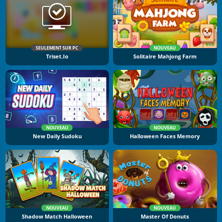
SEULEMENT SUR PC
NOUVEAU
Triset.io
Solitaire Mahjong Farm
NOUVEAU
NOUVEAU
New Daily Sudoku
Halloween Faces Memory
NOUVEAU
NOUVEAU
Shadow Match Halloween
Master Of Donuts