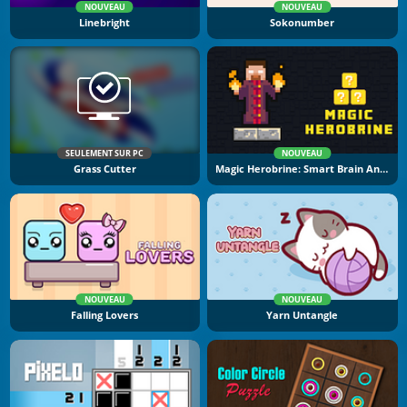
NOUVEAU
NOUVEAU
Linebright
Sokonumber
SEULEMENT SUR PC
NOUVEAU
Grass Cutter
Magic Herobrine: Smart Brain And Puzzle Quest
NOUVEAU
NOUVEAU
Falling Lovers
Yarn Untangle