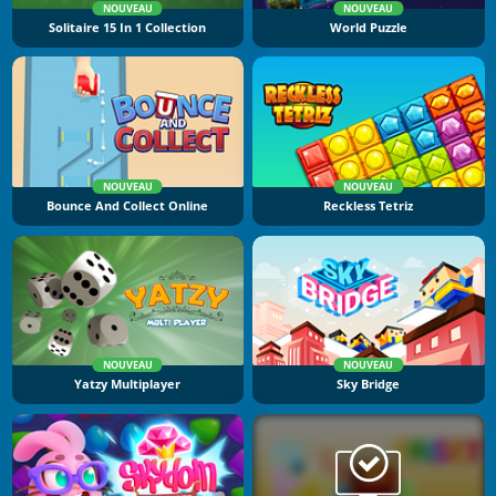
NOUVEAU
NOUVEAU
Solitaire 15 In 1 Collection
World Puzzle
NOUVEAU
NOUVEAU
Bounce And Collect Online
Reckless Tetriz
NOUVEAU
NOUVEAU
Yatzy Multiplayer
Sky Bridge