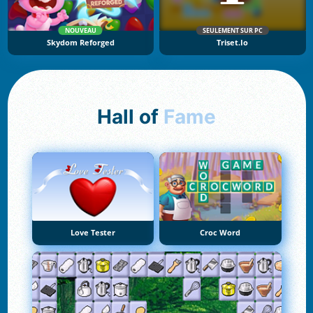
NOUVEAU
SEULEMENT SUR PC
Skydom Reforged
Triset.io
Hall of
Fame
Love Tester
Croc Word