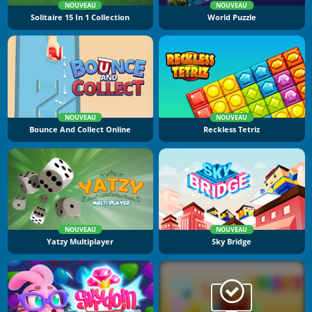
NOUVEAU
NOUVEAU
Solitaire 15 In 1 Collection
World Puzzle
NOUVEAU
NOUVEAU
Bounce And Collect Online
Reckless Tetriz
NOUVEAU
NOUVEAU
Yatzy Multiplayer
Sky Bridge