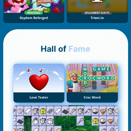
NOUVEAU
SEULEMENT SUR PC
Skydom Reforged
Triset.io
Hall of
Fame
Love Tester
Croc Word