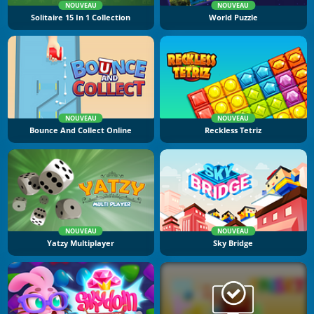
NOUVEAU
NOUVEAU
Solitaire 15 In 1 Collection
World Puzzle
NOUVEAU
NOUVEAU
Bounce And Collect Online
Reckless Tetriz
NOUVEAU
NOUVEAU
Yatzy Multiplayer
Sky Bridge