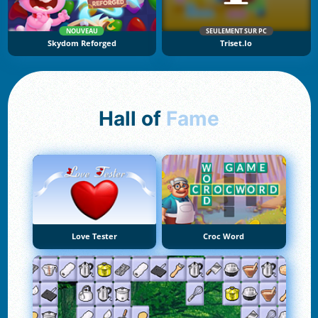
NOUVEAU
SEULEMENT SUR PC
Skydom Reforged
Triset.io
Hall of
Fame
Love Tester
Croc Word