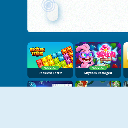
NOUVEAU
NOUVEAU
Reckless Tetriz
Skydom Reforged
NOUVEAU
NOUVEAU
New Daily Sudoku
Halloween Faces Memory