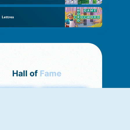
Lettres
Hall of
Fame
Love Tester
Croc Word