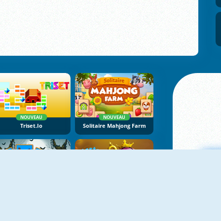
NOUVEAU
NOUVEAU
Triset.io
Solitaire Mahjong Farm
NOUVEAU
NOUVEAU
Shadow Match Halloween
Master Of Donuts