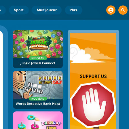
o
Sport
Multijoueur
Plus
NOUVEAU
Jungle Jewels Connect
NOUVEAU
Words Detective Bank Heist