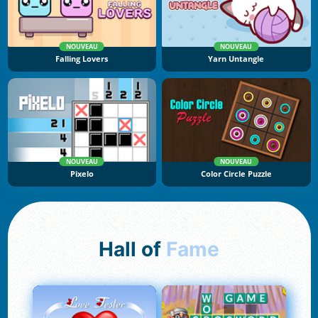
NOUVEAU
NOUVEAU
Falling Lovers
Yarn Untangle
NOUVEAU
NOUVEAU
Pixelo
Color Circle Puzzle
Hall of
Fame