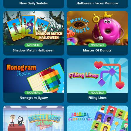
New Daily Sudoku
Halloween Faces Memory
NOUVEAU
NOUVEAU
Shadow Match Halloween
Master Of Donuts
NOUVEAU
NOUVEAU
Nonogram Jigsaw
Filling Lines