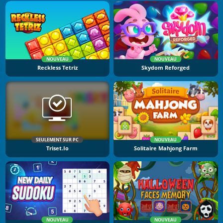
NOUVEAU
NOUVEAU
Reckless Tetriz
Skydom Reforged
SEULEMENT SUR PC
NOUVEAU
Triset.io
Solitaire Mahjong Farm
NOUVEAU
NOUVEAU