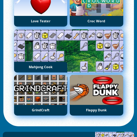
Love Tester
Croc Word
Mahjong Cook
GrindCraft
Flappy Dunk