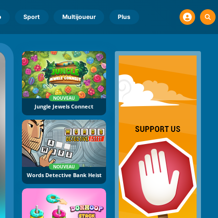
o
Sport
Multijoueur
Plus
NOUVEAU
Jungle Jewels Connect
NOUVEAU
Words Detective Bank Heist