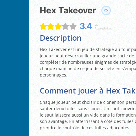
Hex Takeover
3.4
76
Appréciation:
Description
Hex Takeover est un jeu de stratégie au tour 
joueur peut déverrouiller une grande carte de 
compléter de nombreuses énigmes de stratégie 
chaque manche de ce jeu de société en s'empar
personnages.
Comment jouer à Hex Tak
Chaque joueur peut choisir de cloner son pers
sauter deux tuiles sans cloner. Un saut couvrira
le saut laissera aussi un vide dans la formatio
son avantage. En atterrissant à côté des tuiles 
prendre le contrôle de ces tuiles adjacentes.