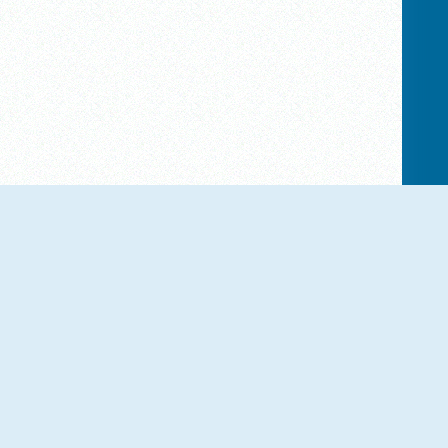
NOUVEAU
NOUVEAU
Triset.io
Solitaire Mahjong Farm