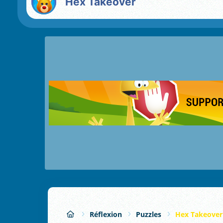
Hex Takeover
Réflexion
Puzzles
Hex Takeover